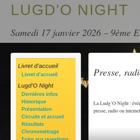
LUGD'O NIGHT
Samedi 17 janvier 2026 – 9èm
Livret d'accueil
Presse, rad
Livret d'accueil
Lugd'O Night
Dernières infos
Historique
La Ludg’O Night : évén
Présentation
presse, radio ou interne
Circuits et accueil
Résultats
Chronométrage
Foire aux questions